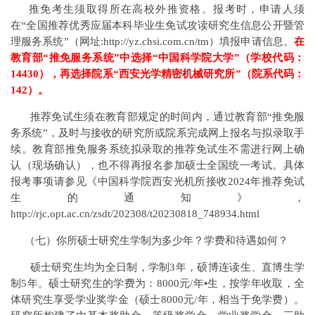
推免考生须取得所在高校外推资格。报考时，申请人须
在“全国推荐优秀应届本科毕业生免试攻读研究生信息公开暨管
理服务系统”（网址:http://yz.chsi.com.cn/tm）填报申请信息。
在
教育部“推免服务系统”中选择“中国科学院大学”（学校代码：
14430），再选择院系“西安光学精密机械研究所”（院系代码：
142）。
推荐免试生须在教育部规定的时间内，通过教育部“推免服
务系统”，及时与接收的研究所或院系完成网上报名与拟录取手
续。教育部推免服务系统拟录取的推荐免试生不需进行网上确
认（现场确认），也不得再报名参加硕士全国统一考试。具体
报考事项请参见《中国科学院西安光机所接收2024年推荐免试
生的通知》，
http://rjc.opt.ac.cn/zsdt/202308/t20230818_748934.html
（七）你所硕士研究生学制为多少年？学费和待遇如何？
硕士研究生均为全日制，学制3年，硕博连读生、直博生学
制5年。硕士研究生的学费为：8000元/年•生，按学年收取，全
体研究生享受学业奖学金（硕士8000元/年，相当于免学费）。