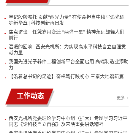
牢记殷殷嘱托 贡献“西光力量” 在使命担当中续写追光逐
梦新华章 | 科技创新再出发
焦点访谈丨任凭岁月变迁 “两弹一星” 精神永远鼓舞人们
前行
温暖的回响 | 西安光机所：为实现高水平科技自立自强贡
献力量
我国先进光子器件工程创新平台全面启用 高端制造业添助
力
【沿着总书记的足迹】奋楫笃行践初心 三秦大地谱新篇
工作动态
更多 +
西安光机所党委理论学习中心组（扩大）专题学习习近平
同志《论科技自立自强》及来陕重要讲话精神