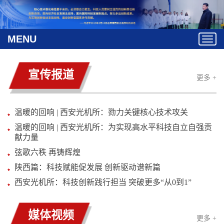
MENU
T
o
g
宣传报道
g
更多 +
l
e
n
温暖的回响 | 西安光机所：勠力关键核心技术攻关
a
温暖的回响 | 西安光机所：为实现高水平科技自立自强贡
v
献力量
i
g
弦歌六秩 再铸辉煌
a
陕西篇：科技赋能促发展 创新驱动谱新篇
t
西安光机所：科技创新践行担当 突破更多“从0到1”
i
o
n
媒体视频
更多 +