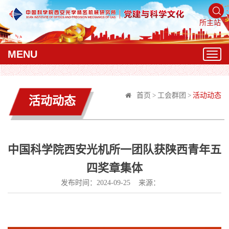
所主站
MENU
T
o
g
g
首页
>
工会群团
>
活动动态
活动动态
l
e
n
a
v
中国科学院西安光机所一团队获陕西青年五
i
四奖章集体
g
a
发布时间：2024-09-25 来源：
t
i
o
n