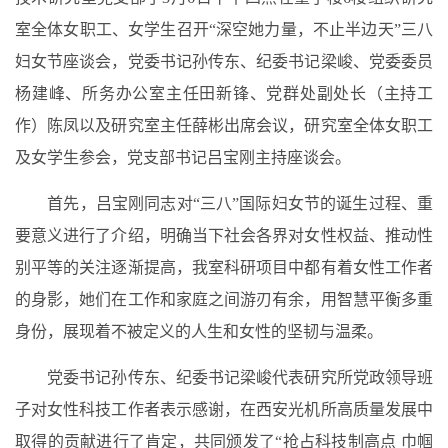
室全体女职工、女学生召开“深空她力量，不止半边天”三八
妇女节座谈会，党委书记孙传东、纪委书记梁峻、党委委员
杨建峰、所务办公室主任田新锋、党群处副处长（主持工
作）陈凤以及研究室主任薛彬出席会议，研究室全体女职工
及女学生参会，党支部书记吕宝刚主持座谈会。
首先，吕宝刚同志对“三八”国际妇女节的诞生过程、重
要意义进行了介绍，明确当下社会各界对女性权益、推动性
别平等的关注逐渐提高，我室科研项目中都有着女性工作者
的身影，她们在工作和家庭之间游刃有余，用智慧平衡多重
身份，展现着不被定义的人生和女性的坚韧与温柔。
党委书记孙传东、纪委书记梁峻代表研究所党政领导班
子对女性科技工作者表示感谢，在西安光机所高质量发展中
取得的贡献进行了肯定，共同颁发了“抢占科技制高点 巾帼