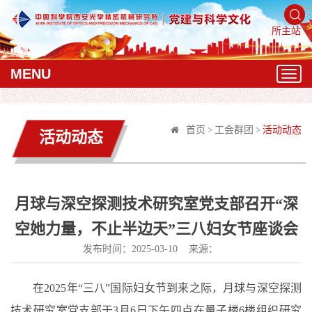
所主站
MENU
T
o
g
g
首页
>
工会群团
>
活动动态
活动动态
l
e
n
a
v
月球与深空探测技术研究室党支部召开“深
i
空她力量，不止半边天”三八妇女节座谈会
g
a
发布时间：2025-03-10 来源：
t
i
在2025年“三八”国际妇女节到来之际，月球与深空探测
o
n
技术研究室党支部于3月6日下午四点在量子楼6楼组织研究