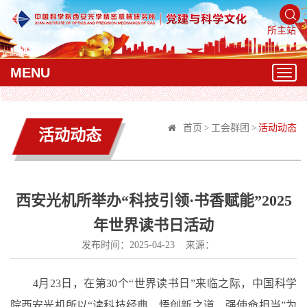
所主站
MENU
T
o
g
g
首页
>
工会群团
>
活动动态
活动动态
l
e
n
a
v
西安光机所举办“科技引领·书香赋能”2025
i
年世界读书日活动
g
a
发布时间：2025-04-23 来源：
t
i
4月23日，在第30个“世界读书日”来临之际，中国科学
o
n
院西安光机所以“读科技经典、悟创新之道、强使命担当”为