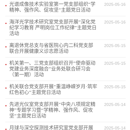
光谱成像技术实验室第一党支部组织“学
2025-05-16
精神、强作风、促攻坚”主题党日活动
海洋光学技术研究室党支部开展“深化党
2025-05-16
纪学习教育 严明岗位工作纪律”主题党日
活动
离退休党总支与省医院心内二科党支部
2025-05-15
联合开展健康义诊志愿活动
机关第一、三党支部组织召开“使命驱动
2025-05-15
党建业务深度融合”业务处联合研习会
（第一期）活动
机关联合党支部开展“重温峥嵘岁月·筑牢
2025-05-15
红色初心”主题党日活动
先进光仪室党支部开展“中央八项规定精
2025-05-14
神”专题学习暨“学精神、强作风、促攻
坚”主题党日活动
月球与深空探测技术研究室党支部开展
2025-05-14