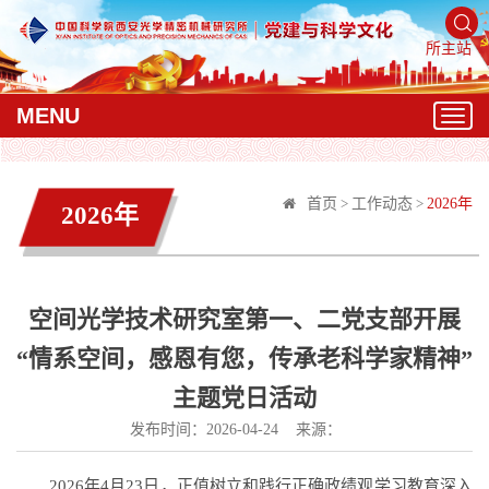
所主站
MENU
T
o
g
g
首页
>
工作动态
>
2026年
2026年
l
e
n
a
v
空间光学技术研究室第一、二党支部开展
i
“情系空间，感恩有您，传承老科学家精神”
g
a
主题党日活动
t
发布时间：2026-04-24 来源：
i
o
n
2026年4月23日，正值树立和践行正确政绩观学习教育深入