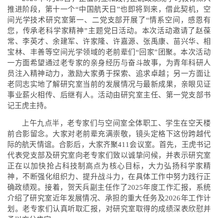
推进阶段，第十一个“中国航天日”也即将到来，借此契机，空
间光学技术研究室第一、二党支部开展了“情系空间，感恩有
您，传承老科学家精神”主题党日活动。本次活动邀请了赵葆
常、李英才、余建军、许家隆、许嘉源、张禹康、苗兴华、相
宝林、丰善等空间光学领域的老前辈们“回家”团聚。本次活动
一方面希望通过老专家的亲身经历与奋斗故事，为青年科研人
员注入精神动力，激励大家勇于探索、追求卓越；另一方面让
老同志实地了解研究室当前的发展情况与最新成果，亲眼见证
事业薪火相传、后继有人。活动由研究室主任、第一党支部书
记王虎主持。
上午九点半，老专家们与空间室全体职工、学生在空天楼
前合影留念。大家对老前辈充满崇敬，镜头定格下这份跨越代
际的航天情谊。合影后，大家齐聚411会议室。首先，王虎书记
代表党支部及研究室向老专家们致以诚挚问候，并表示研究室
正在以加快抢占科技制高点为核心目标，大力弘扬科学家精
神，不断强化组织力、提升战斗力，在具体工作中努力践行正
确政绩观。接着，贺天兵副主任作了2025年度工作汇报，系统
介绍了研究室近年发展情况、承担的重大任务及2026年工作计
划。老专家们认真听取汇报，对研究室取得的成绩深表欣慰并