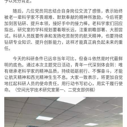
予以充分肯定。
随后，几位党员同志结合自身岗位交流了感悟，表示始终
被老一辈科学家不畏艰难、默默奉献的精神所激励，今后将更
加刻苦钻研、提升本领，接好手中的接力棒。老科学家们回应
指出，研究室的学科规划要着眼长远，注重前瞻部署、大胆尝
试。科研人员既要传承和发扬吃苦耐劳的航天精神，也要持续
钻研专业知识、提升创新能力，这样才能真正肩负起未来的重
任。
今天的科研条件已远非当年可比，但奋斗依然是时代最鲜
明的底色。通过本次主题党日活动，青年一代深刻体会到：唯
有继承老科学家的精神品质，持续砥砺前行、不懈奋斗，才能
让航天精神和西光精神生生不息。大家一致表示，将更加自觉
地扛起科研人员的使命责任，用行动书写初心，用实干履行使
命。
（空间光学技术研究室第一、二党支部供稿）