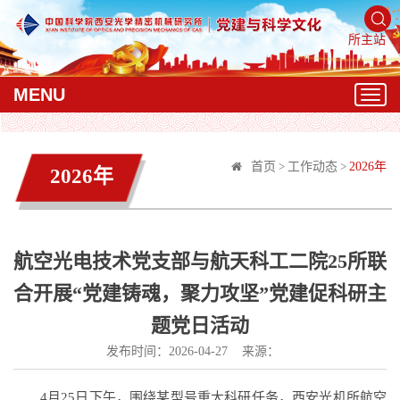
所主站
MENU
T
o
g
g
首页
>
工作动态
>
2026年
2026年
l
e
n
a
v
航空光电技术党支部与航天科工二院25所联
i
合开展“党建铸魂，聚力攻坚”党建促科研主
g
a
题党日活动
t
发布时间：2026-04-27 来源：
i
o
n
4月25日下午，围绕某型号重大科研任务，西安光机所航空