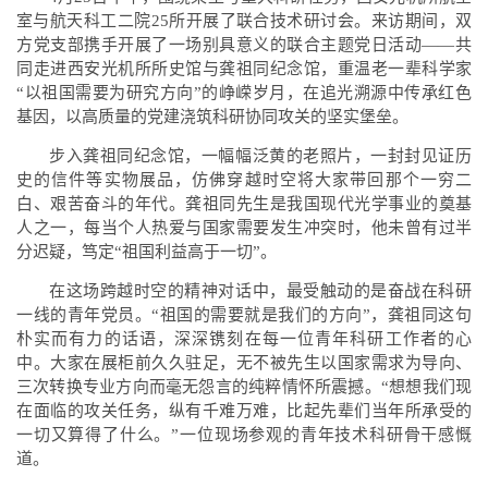
室与航天科工二院25所开展了联合技术研讨会。来访期间，双
方党支部携手开展了一场别具意义的联合主题党日活动——共
同走进西安光机所所史馆与龚祖同纪念馆，重温老一辈科学家
“以祖国需要为研究方向”的峥嵘岁月，在追光溯源中传承红色
基因，以高质量的党建浇筑科研协同攻关的坚实堡垒。
步入龚祖同纪念馆，一幅幅泛黄的老照片，一封封见证历
史的信件等实物展品，仿佛穿越时空将大家带回那个一穷二
白、艰苦奋斗的年代。龚祖同先生是我国现代光学事业的奠基
人之一，每当个人热爱与国家需要发生冲突时，他未曾有过半
分迟疑，笃定“祖国利益高于一切”。
在这场跨越时空的精神对话中，最受触动的是奋战在科研
一线的青年党员。“祖国的需要就是我们的方向”，龚祖同这句
朴实而有力的话语，深深镌刻在每一位青年科研工作者的心
中。大家在展柜前久久驻足，无不被先生以国家需求为导向、
三次转换专业方向而毫无怨言的纯粹情怀所震撼。“想想我们现
在面临的攻关任务，纵有千难万难，比起先辈们当年所承受的
一切又算得了什么。”一位现场参观的青年技术科研骨干感慨
道。