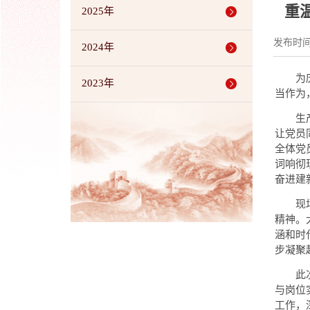
重
2025年
发布时间
2024年
为
2023年
当作为
生
让党员
全体党
词响彻
奋进建
现
精神。
涵和时
步凝聚
此
与岗位
工作，