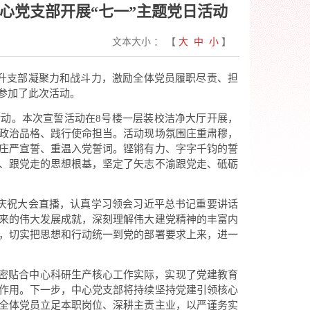
心党支部开展“七一”主题党日活动
文本大小 ： 【
大
中
小
】
提升支部凝聚力和战斗力，激励全体党员履职尽责、担
员参加了此次活动。
活动。本次宣誓活动在8号楼一层装校洁净大厅开展，
政治品格、践行使命担当。活动现场氛围庄重肃穆，
庄严宣誓、重温入党誓词。铿锵有力、字字千钧的誓
、跟党走的思想根基，坚定了矢志不渝跟党走、砥砺
年庆祝大会直播，认真学习领会习近平总书记重要讲话
来的伟大发展成就，深刻理解伟大建党精神的丰富内
，切实把思想和行动统一到党的部署要求上来，进一
紧密贴合中心科研生产核心工作实际，实现了党建教育
作用。下一步，中心党支部将持续坚持党建引领核心
全体党员立足本职岗位、深耕主责主业，以严谨务实