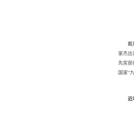
戴琼海
家杰出
先奖获
国家“
近