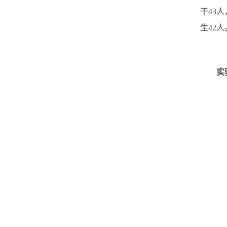
干43
生42人
实