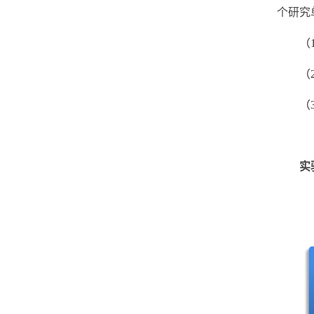
个研究
（
（
（
实