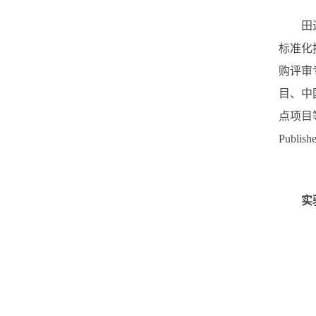
田进寿
标准化
购评审
目、中
点项目等
Publ
实