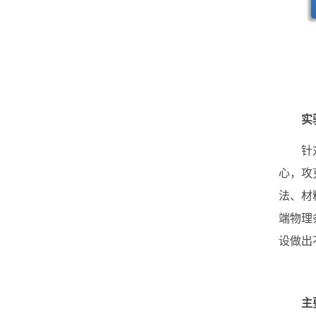
实
针对重
心，攻
法、材
端物理
设做出
主