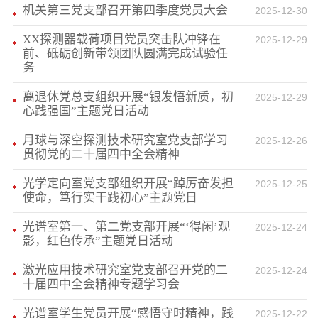
机关第三党支部召开第四季度党员大会
2025-12-30
XX探测器载荷项目党员突击队冲锋在
2025-12-29
前、砥砺创新带领团队圆满完成试验任
务
离退休党总支组织开展“银发悟新质，初
2025-12-29
心践强国”主题党日活动
月球与深空探测技术研究室党支部学习
2025-12-26
贯彻党的二十届四中全会精神
光学定向室党支部组织开展“踔厉奋发担
2025-12-25
使命，笃行实干践初心”主题党日
光谱室第一、第二党支部开展“‘得闲’观
2025-12-24
影，红色传承”主题党日活动
激光应用技术研究室党支部召开党的二
2025-12-24
十届四中全会精神专题学习会
光谱室学生党员开展“感悟守时精神，践
2025-12-22