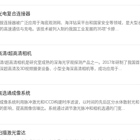
光电复合连接器
拔连接器被广泛应用于海底观测网、海洋钻采平台和国家安全等领域，是大型
的高速通信与充电。该技术被列入制约我国工业发展的35项“卡脖...
高清/超高清相机
清/超高清相机是研究室成熟的深海光学观探测产品之一。2017年研制了我国
深超高清及3D视频摄录设备、小型全海深高清相机等，成功应用于...
离选通成像系统
成像系统利用脉冲激光和ICCD构建时序滤波，以时间的先后区分水体散射光
的影响，提高图像信噪比。系统通过调节激光脉冲和相机选通的门宽...
扫描激光雷达