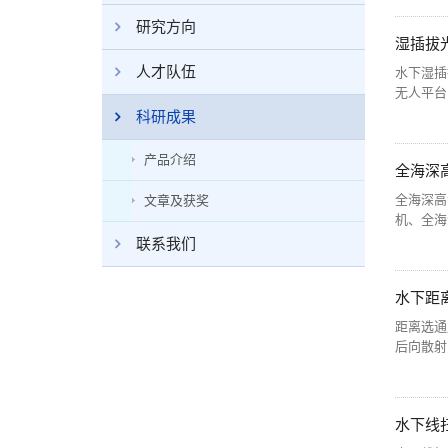
研究方向
湿插拔
人才队伍
水下湿插
无人平台
科研成果
产品介绍
全海深
全海深高
文章及获奖
机、全海
联系我们
水下距
距离选通
后向散射
水下线