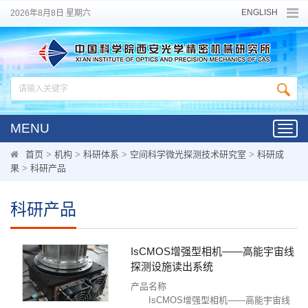
ENGLISH
2026年8月8日 星期六
MENU
Toggl
navig
首页
>
机构
>
科研体系
>
空间科学微光探测技术研究室
>
科研成
果
>
科研产品
科研产品
IsCMOS增强型相机——高能宇宙线
探测设施读出系统
产品名称
IsCMOS增强型相机——高能宇宙线