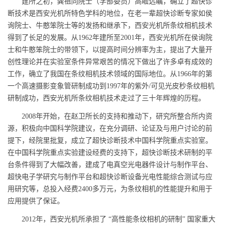
建所之初，龚祖同院士（学部委员）高瞻远瞩，确立了超快诊
断技术是西安光机所特色学科的地位，在老一辈超快诊断专家如侯
询院士、牛憨笨院士等的发扬和继承下，西安光机所条纹相机技术
得到了长足的发展。从1962年建所至2001年，西安光机所在侯询院
士和牛憨笨院士的带领下，以提高时间分辨率为主，提出了大量开
创性理论并在实验室条件异常艰苦的情况下做出了许多卓有成效的
工作，确立了我国在条纹相机技术领域的国际地位。从1966年的第
一个高速摄影变象管研制成功到1997年的紫外/可见光皮秒条纹相机
研制成功，西安光机所条纹相机技术走过了三十年辉煌的历程。
2008年开始，在赵卫所长的支持和推动下，研究所整合所内资
源，积极向中国科学院建议，在充分调研、论证及与用户讨论的前
提下，经院里批复，成立了超快诊断技术中国科学院重点实验室。
在中国科学院重点实验建设经费的支持下，超快诊断技术研制的平
台条件得到了大幅改善，建成了电真空光电器件设计与制作平台、
超快电子学研究与制作平台和超快诊断设备光电性能综合测试与应
用研究等，总投入经费2400多万元，为条纹相机的性能提升和用于
应用提供了保证。
2012年，西安光机所承担了 “高性能条纹相机的研制” 国家重大