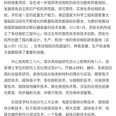
科研装备项目，旨在进一步提高条纹相机的综合功能和性能指标，
发展具有自主知识产权的高性能、高可靠性、实用化条纹相机系
统，并形成一定的批量生产能力，满足国家大科学工程和国家重大
基础前沿研究不断增长的数量和高性能指标的需求。为更好地推动
我国高端超快诊断仪器装备的技术发展，2012年1月，西安光机所成
立了条纹相机工程中心。经过五年的艰苦攻关和技术创新，西安光
机所创建了国内集设计、生产、检测一体的条纹相机研发基地（总
投入约1.1亿元），在条纹相机的性能提升、种类发展、生产标准等
方面都取得了重要的进展。
中心现有职工33人，其中具有副研究员以上职称的有12人，具
有博士学位的研究人员比例达到45%。开展从材料、器件、系统到应
用的全链条研究，具体包括光电发射材料的理论与实验、精密电子
调控技术、超快电子学、条纹相机技术、分幅相机技术、光电倍增
管技术、固体探测器件技术、微光夜视技术等，涉及的应用包括激
光聚变、同步辐射光源、中微子探测、荧光寿命测量等。
实验室学科方向分为三大主体：电真空超快诊断技术、固体超
快诊断技术、粒子探测与核探测技术，两大支撑：超快电子学、电
真空器件制作与测试技术，一个拓展：超快诊断技术应用。