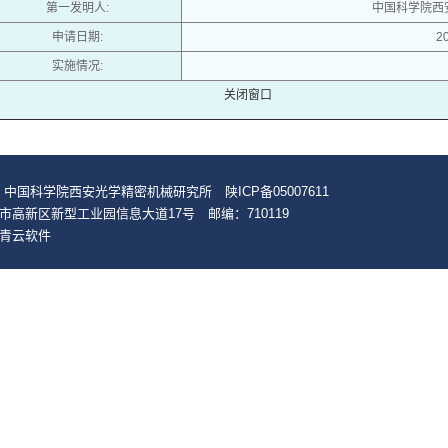
第一发明人:
中国科学院西
申请日期:
2
实施情况:
关闭窗口
 中国科学院西安光学精密机械研究所 陕ICP备05007611
市高新区新型工业园信息大道17号 邮编：710119
青云软件