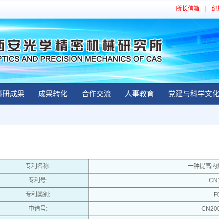
所长信箱
纪
科研成果
成果转化
合作交流
人事教育
党建与科学文
专利名称:
一种提高内
专利号:
CN
专利类别:
F
申请号:
CN200