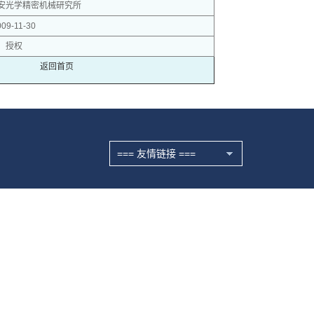
安光学精密机械研究所
009-11-30
授权
返回首页
=== 友情链接 ===