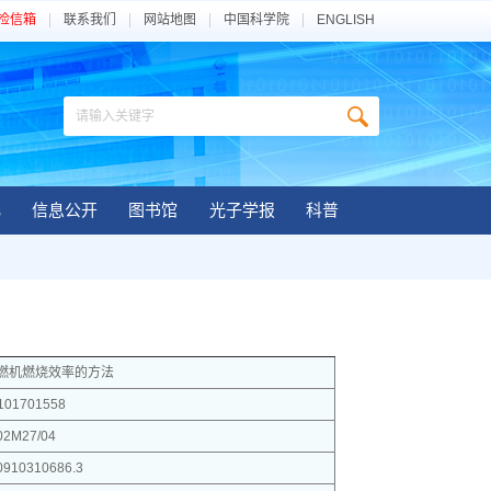
检信箱
联系我们
网站地图
中国科学院
ENGLISH
化
信息公开
图书馆
光子学报
科普
燃机燃烧效率的方法
101701558
02M27/04
910310686.3