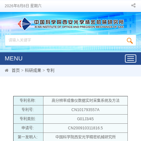
2026年8月8日 星期六
MENU
Toggl
navig
首页
>
科研成果
>
专利
专利名称:
高分辨率成像仪数据实时采集系统及方法
专利号:
CN101793557A
专利类别:
G01J3/45
申请号:
CN200910311816.5
第一发明人:
中国科学院西安光学精密机械研究所