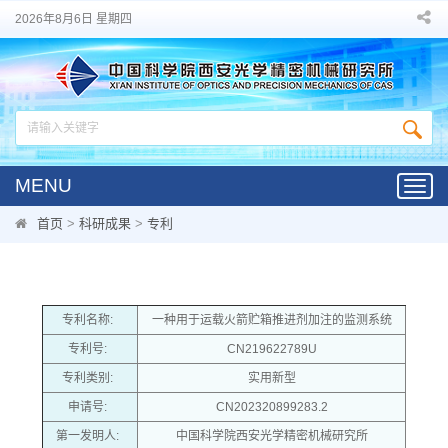
2026年8月6日 星期四
MENU
Toggl
navig
首页
>
科研成果
>
专利
专利名称:
一种用于运载火箭贮箱推进剂加注的监测系统
专利号:
CN219622789U
专利类别:
实用新型
申请号:
CN202320899283.2
第一发明人:
中国科学院西安光学精密机械研究所