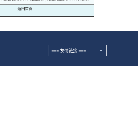
eration based on nonlinear polarization rotation effect
返回首页
=== 友情链接 ===