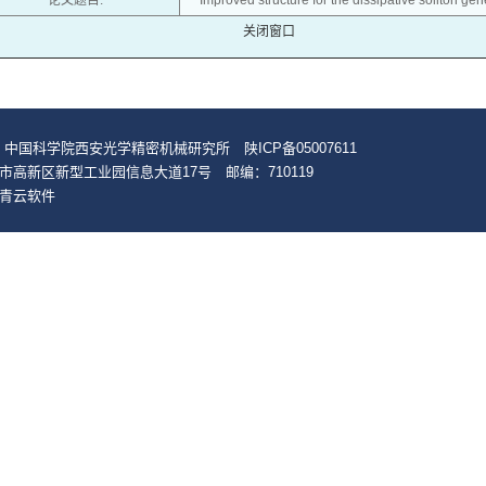
论文题目:
Improved structure for the dissipative soliton gen
关闭窗口
 中国科学院西安光学精密机械研究所 陕ICP备05007611
市高新区新型工业园信息大道17号 邮编：710119
青云软件