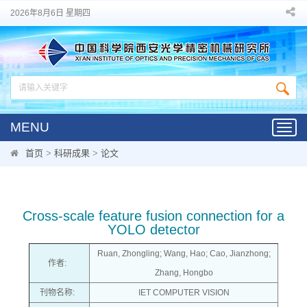
2026年8月6日 星期四
MENU
Toggl
navig
首页
>
科研成果
>
论文
Cross-scale feature fusion connection for a
YOLO detector
Ruan, Zhongling; Wang, Hao; Cao, Jianzhong;
作者:
Zhang, Hongbo
刊物名称:
IET COMPUTER VISION