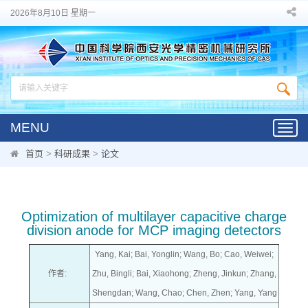
2026年8月10日 星期一
MENU
Toggl
navig
首页
>
科研成果
>
论文
Optimization of multilayer capacitive charge
division anode for MCP imaging detectors
Yang, Kai; Bai, Yonglin; Wang, Bo; Cao, Weiwei;
作者:
Zhu, Bingli; Bai, Xiaohong; Zheng, Jinkun; Zhang,
Shengdan; Wang, Chao; Chen, Zhen; Yang, Yang