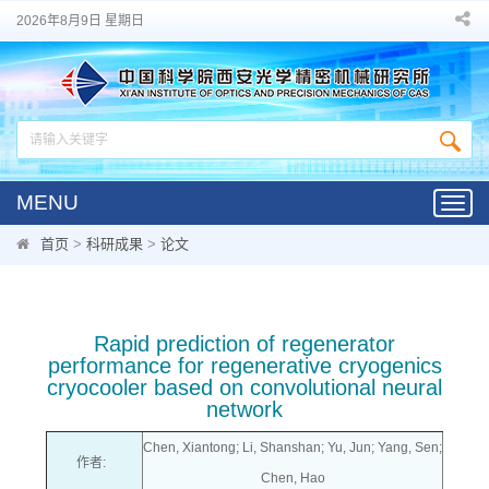
2026年8月9日 星期日
MENU
Toggl
navig
首页
>
科研成果
>
论文
Rapid prediction of regenerator
performance for regenerative cryogenics
cryocooler based on convolutional neural
network
Chen, Xiantong; Li, Shanshan; Yu, Jun; Yang, Sen;
作者:
Chen, Hao