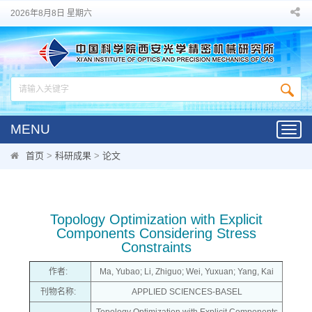
2026年8月8日 星期六
MENU
Toggl
navig
首页
>
科研成果
>
论文
Topology Optimization with Explicit
Components Considering Stress
Constraints
作者:
Ma, Yubao; Li, Zhiguo; Wei, Yuxuan; Yang, Kai
刊物名称:
APPLIED SCIENCES-BASEL