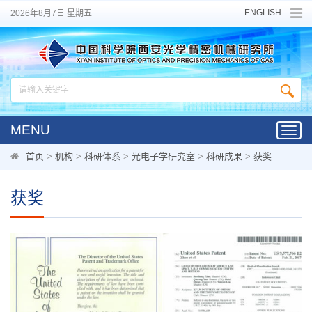
ENGLISH
2026年8月7日 星期五
MENU
Toggl
navig
首页
>
机构
>
科研体系
>
光电子学研究室
>
科研成果
>
获奖
获奖