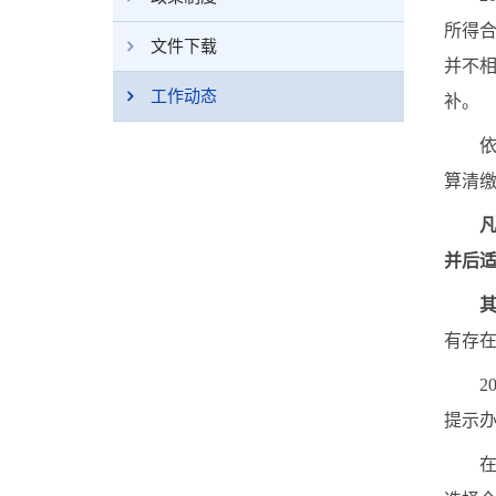
所得
文件下载
并不
工作动态
补。
依据个
算清
凡
并后
有存
202
提示
在2