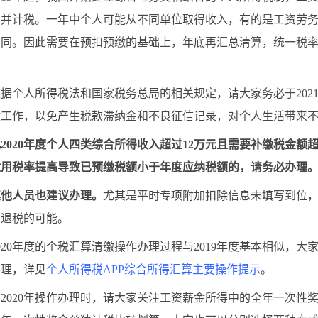
合并计税。一年中个人可能从不同单位取得收入，有的是工资劳
相同。因此需要在预扣预缴的基础上，年底再汇总清算，统一税
人所得税法和国家税务总局的相关规定，请大家务必于2021年6
缴工作，以免产生税款滞纳金和不良征信记录，对个人生活带来
2020年度个人四类综合所得收入超过12万元且需要补缴税金额
适用税率提高导致已预缴税额小于年度应纳税额的，请务必办理
其他人员也建议办理。
尤其是平时专项附加扣除信息未填写到位
在退税的可能。
0年度的个税汇算清缴操作办理过程与2019年度基本相似，大家
办理，详见
个人所得税APP综合所得汇算主要操作提示
。
020年操作办理时，请大家关注工资薪金所得中的全年一次性