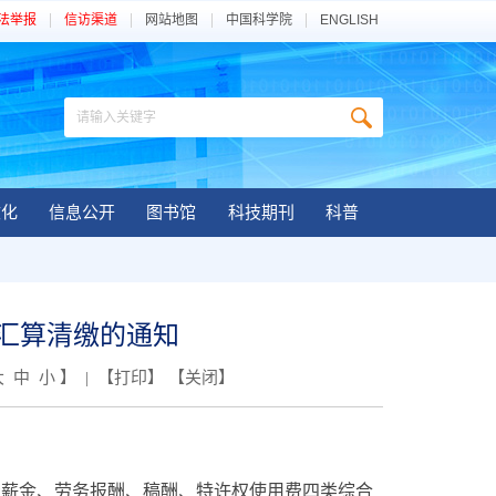
法举报
信访渠道
网站地图
中国科学院
ENGLISH
文化
信息公开
图书馆
科技期刊
科普
税汇算清缴的通知
大
中
小
】 | 【
打印
】 【
关闭
】
资薪金、劳务报酬、稿酬、特许权使用费四类综合