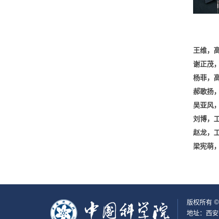
王维，
谢正茂
杨菲，
郝歌扬
吴亚风
刘博，
赵龙，
梁宪萌
版权所有 
地址：西安