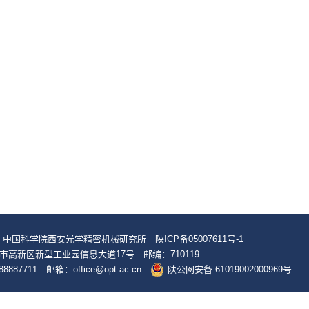
© 中国科学院西安光学精密机械研究所
陕ICP备05007611号-1
市高新区新型工业园信息大道17号 邮编：710119
8887711 邮箱：office@opt.ac.cn
陕公网安备 61019002000969号