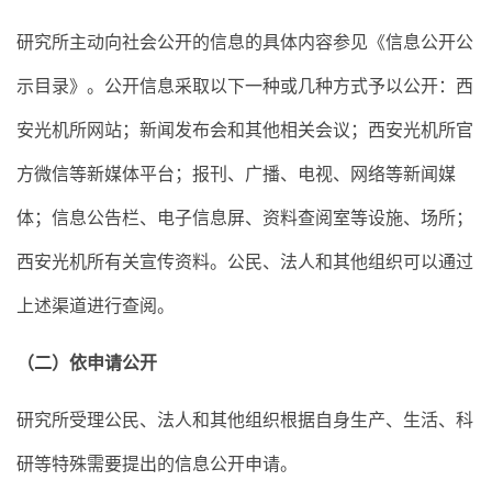
研究所主动向社会公开的信息的具体内容参见《信息公开公
示目录》。公开信息采取以下一种或几种方式予以公开：西
安光机所网站；新闻发布会和其他相关会议；西安光机所官
方微信等新媒体平台；报刊、广播、电视、网络等新闻媒
体；信息公告栏、电子信息屏、资料查阅室等设施、场所；
西安光机所有关宣传资料。公民、法人和其他组织可以通过
上述渠道进行查阅。
（二）依申请公开
研究所受理公民、法人和其他组织根据自身生产、生活、科
研等特殊需要提出的信息公开申请。