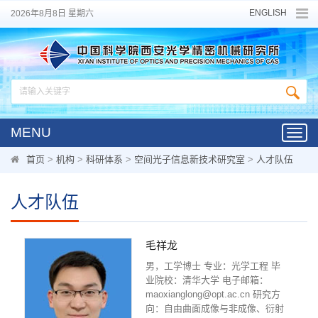
ENGLISH
2026年8月8日 星期六
MENU
Toggl
navig
首页
>
机构
>
科研体系
>
空间光子信息新技术研究室
>
人才队伍
人才队伍
毛祥龙
男，工学博士 专业：光学工程 毕
业院校：清华大学 电子邮箱：
maoxianglong@opt.ac.cn 研究方
向：自由曲面成像与非成像、衍射