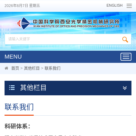
ENGLISH
2026年8月7日 星期五
MENU
Toggl
navig
首页
>
其他栏目
>
联系我们
其他栏目
联系我们
科研体系：