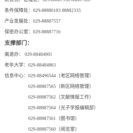
条件保障处：029-88880183 88882335
产业发展处：029-88887557
保密办公室：029-88887716
支撑部门：
离退办： 029-88484901
老年大学：029-88484863
信息中心：029-88496544（老区网络管理）
029-88887565（新区网络管理）
029-88887562（文献情报工作）
029-88887564（光子学报编辑部）
029-88887561（图书馆）
029-88887560（阅览室）