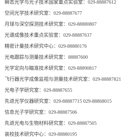
瞬态光学与光子技术国家重点实验室：029-88887612
空间光学技术研究室：029-88887677
月球与深空探测技术研究室：029-88880807
光谱成像技术重点实验室：029-88887637
精密计量技术研究中心：029-88880176
光电跟踪与测量技术研究室：88887600
光学定向与瞄准技术研究室：029-88890817
飞行器光学成像监视与测量技术研究室：029-88887821
光电子学研究室：029-88887655
先进光学仪器研究室：029-88887715 029-88868015
信息光子学研究室：029-88887506
先进光电与生物材料研究室：029-88887505
装校技术研究中心：029-88880195