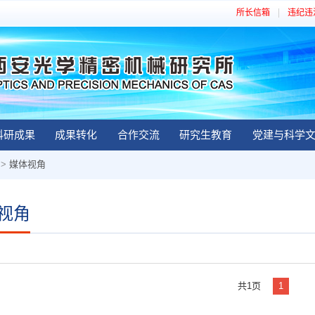
所长信箱
违纪违
科研成果
成果转化
合作交流
研究生教育
党建与科学
>
媒体视角
视角
共1页
1