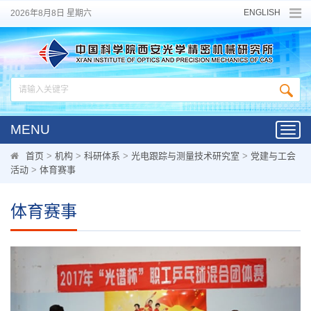
ENGLISH
2026年8月8日 星期六
MENU
Toggl
navig
首页
>
机构
>
科研体系
>
光电跟踪与测量技术研究室
>
党建与工会
活动
>
体育赛事
体育赛事