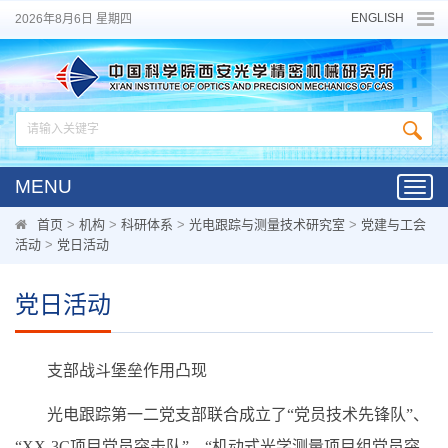
ENGLISH
2026年8月6日 星期四
MENU
Toggl
navig
首页
>
机构
>
科研体系
>
光电跟踪与测量技术研究室
>
党建与工会
活动
>
党日活动
党日活动
支部战斗堡垒作用凸现
光电跟踪第一二党支部联合成立了“党员技术先锋队”、
“XX-3C项目党员突击队”、“机动式光学测量项目组党员突