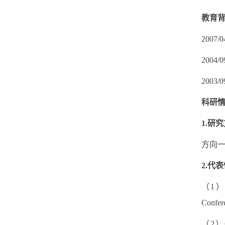
教育
200
200
200
科研
1.研
方向
2.代
（1）Cai
Confer
（2）Cai