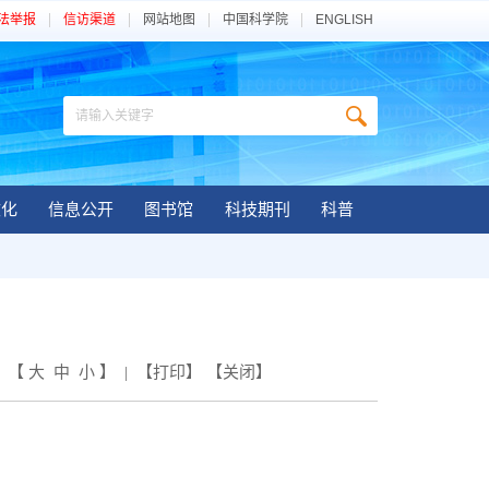
法举报
信访渠道
网站地图
中国科学院
ENGLISH
文化
信息公开
图书馆
科技期刊
科普
| 【
大
中
小
】 | 【
打印
】 【
关闭
】