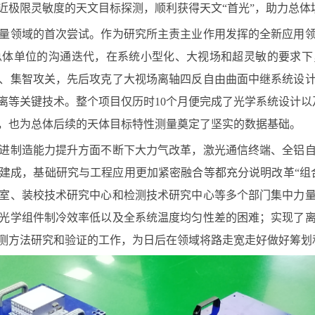
近极限灵敏度的天文目标探测，顺利获得天文
“
首光
”
，助力总体
量领域的首次尝试。作为研究所主责主业作用发挥的全新应用
总体单位的沟通迭代，在系统小型化、大视场和超灵敏的要求下
、集智攻关，先后攻克了大视场离轴四反自由曲面中继系统设
离等关键技术。整个项目仅历时
10
个月便完成了光学系统设计以
，也为总体后续的天体目标特性测量奠定了坚实的数据基础。
进制造能力提升方面不断下大力气改革，激光通信终端、全铝
建成，基础研究与工程应用更加紧密融合等都充分说明改革“组
室、装校技术研究中心和检测技术研究中心等多个部门集中力
光学组件制冷效率低以及全系统温度均匀性差的困难；实现了
测方法研究和验证的工作，为日后在领域将路走宽走好做好筹划