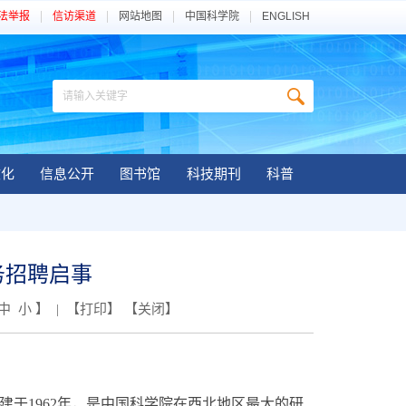
法举报
信访渠道
网站地图
中国科学院
ENGLISH
文化
信息公开
图书馆
科技期刊
科普
务招聘启事
中
小
】 | 【
打印
】 【
关闭
】
于1962年，是中国科学院在西北地区最大的研