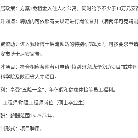
策：方案1免租金入住人才公寓，同时给予不少于10万元安家
通道：聘期内可依照有关规定进行岗位晋升（满两年可竞聘副
资助：进入我所博士后流动站的特别研究助理，可按要求申请国
西安市博士后安家费。
项目：符合相应条件者可申请“特别研究助理资助项目”或中国科
国科学院及陕西省人才项目。
：享受“五险一金”、年休假和健康体检等员工福利。
工程师/助理工程师岗位（硕士毕业生）：
薪酬范围15-25万/年。
形式：项目聘用。