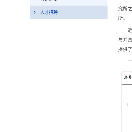
究所
人才招聘
所。
近年
与并
提供