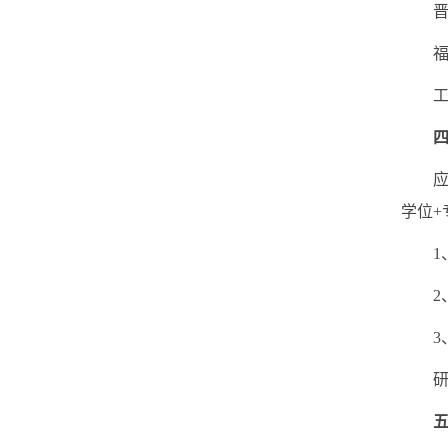
晋升
福利
工作
应聘者
学位+
1、
2、
3、
研究
五