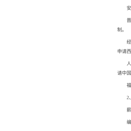
安居政
晋升
制。
经费
申请
人才
请中
福利
2、
薪酬：
编制