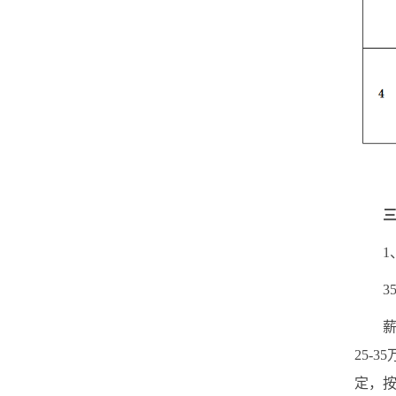
1、
35
薪酬
25-
定，