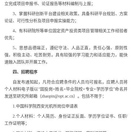
立完成项目申报书、论证报告等材料编制与上报；
3、掌握科研创新平台建设相关政策，具备科研平台规划、方案
论证、可行性分析及项目申报实操能力；
4、有科研院所等单位固定资产投资类项目管理相关工作经验者
优先；
5、思想品德端正，遵纪守法、人品正直，责任心强、原则性
强，积极主动、吃苦耐劳。具有较强的学习能力和适应能力，能快
速融入团队并开展工作。
四、招聘程序
自发布通知起，凡符合应聘条件的人员均可报名。应聘人员将
个人材料电子版以“固投岗+姓名+毕业院校+专业+学历学位”命名并
发送至研究所邮箱（zhaopin@opt.ac.cn）。包括不限于：
1.中国科学院西安光机所岗位申请表
2.个人材料：个人简历、身份证正反面、学历学位证书、任职/
工作证明等；