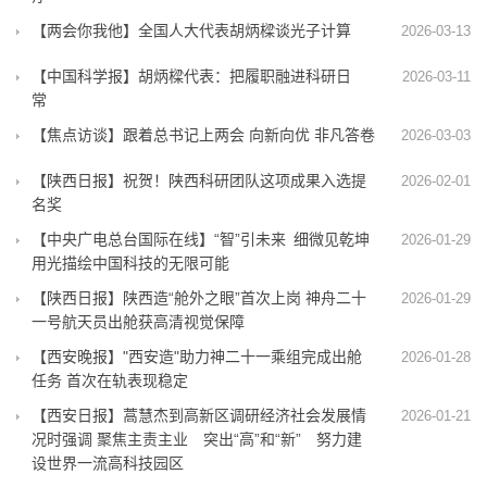
【两会你我他】全国人大代表胡炳樑谈光子计算
2026-03-13
【中国科学报】胡炳樑代表：把履职融进科研日
2026-03-11
常
【焦点访谈】跟着总书记上两会 向新向优 非凡答卷
2026-03-03
【陕西日报】祝贺！陕西科研团队这项成果入选提
2026-02-01
名奖
【中央广电总台国际在线】“智”引未来 细微见乾坤
2026-01-29
用光描绘中国科技的无限可能
【陕西日报】陕西造“舱外之眼”首次上岗 神舟二十
2026-01-29
一号航天员出舱获高清视觉保障
【西安晚报】"西安造"助力神二十一乘组完成出舱
2026-01-28
任务 首次在轨表现稳定
【西安日报】蒿慧杰到高新区调研经济社会发展情
2026-01-21
况时强调 聚焦主责主业 突出“高”和“新” 努力建
设世界一流高科技园区