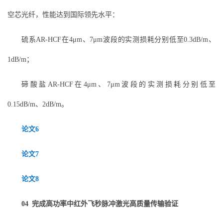
空芯光纤，性能达到国际领先水平：
硫系AR‑HCF在4μm、7μm波段的实测损耗分别低至0.3dB/m、
1dB/m；
碲酸盐AR‑HCF在4μm、7μm波段的实测损耗分别低至
0.15dB/m、2dB/m。
论文6
论文7
论文8
04
完成高功率中红外飞秒脉冲激光高质量传输验证