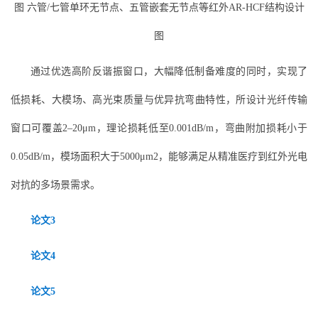
图 六管/七管单环无节点、五管嵌套无节点等红外AR‑HCF结构设计
图
通过优选高阶反谐振窗口，大幅降低制备难度的同时，实现了
低损耗、大模场、高光束质量与优异抗弯曲特性，所设计光纤传输
窗口可覆盖2–20μm，理论损耗低至0.001dB/m，弯曲附加损耗小于
0.05dB/m，模场面积大于5000μm2，能够满足从精准医疗到红外光电
对抗的多场景需求。
论文3
论文4
论文5