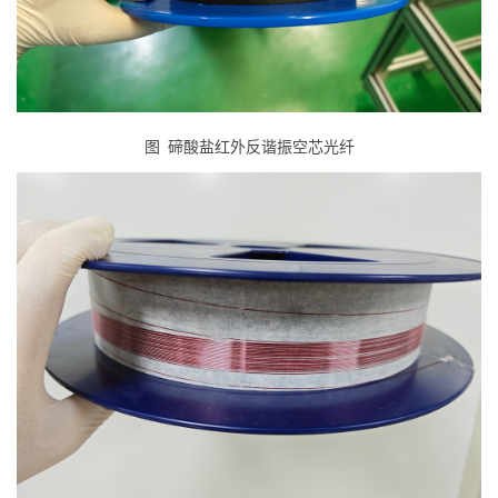
图
碲酸盐
红外反谐振空芯
光纤