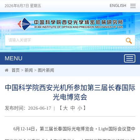
ENGLISH
2026年8月7日 星期五
MENU
Toggl
navig
首页
>
新闻
>
图片新闻
中国科学院西安光机所参加第三届长春国际
光电博览会
发布时间：2026-06-17 | 【
大
中
小
】
6月12-14日，第三届长春国际光电博览会・Light国际会议暨中