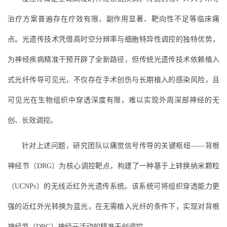
治疗方案普遍存在疗效有限、副作用显著、靶向性不足等临床痛
点。光遗传技术凭借高时空分辨率与细胞特异性调控的独特优势，
为神经疾病精准干预开辟了全新路径，但传统光遗传技术依赖植入
式光纤传导可见光，不仅存在手术创伤与长期植入的感染风险，且
可见光在生物组织中穿透深度有限，难以实现外周深部神经的无
创、长效调控。
针对上述问题，研究团队以痛觉信号传导的关键枢纽——背根
神经节（DRG）为核心调控靶点，构建了一种基于上转换纳米颗粒
（UCNPs）的无线近红外光遗传系统。该系统可将组织穿透能力更
强的近红外光转换为蓝光，在无需植入光纤的条件下，实现对背根
神经节（DRG）神经元活动的精准无创调控。