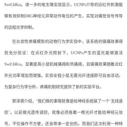
SwiChRca。进一步的电生理实验显示，UCNPs介导的近红外刺激能
够有效抑制DRG神经元异常动作电位的产生，实现对痛觉信号传导
的远程光学抑制。
在炎症性疼痛模型的动物行为学实验中，该系统的镇痛效果得
到充分验证：在近红外光照射下，UCNPs产生的蓝光能够激活
SwiChRca，显著提高小鼠机械痛阈和热痛阈，且镇痛效果随着近红
外光功率增加而增强。实验全程小鼠无需光纤连接即可自由活动，
为复杂行为学分析、疼痛机制研究提供了新的实验平台。
郭泽蓓介绍，“我们做的事情就像是给神经系统装了一个‘无线遥
控’。以前做光遗传调控，就像必须拖着一根光纤才能给神经元信
号，不仅操作不方便，还会带来一定创伤。而我们这次利用一种特