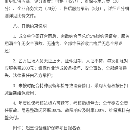
价更低供应商。评分维度：价格（45分）、维保技术方案（30
分）、企业商务实力（20分）、售后服务承诺（5分），详细评分细
则详见比价文件。
八、其他约束说明
1. 成交单位签订合同后，需缴纳合同总价5%履约保证金，服务
期满全年无安全事故、无违约、全部维保验收合格后无息全额退
还；
2. 乙方进场人员无证上岗、证件过期、人证不符，每次扣除对
应服务费2000元；维保作业造成设备损坏、安全事故，全部经济损
失、法律责任由乙方承担；
3. 未按时配合特种设备年检导致设备停用，采购人有权按日扣
减当期维保费用；
4. 年度维保考核达标方可续签，考核指标包含：全年零安全责
任事故、隐患整改闭环率100%、故障响应及时率100%、维保资料完
整交付。
附件：起重设备维护保养项目报名表