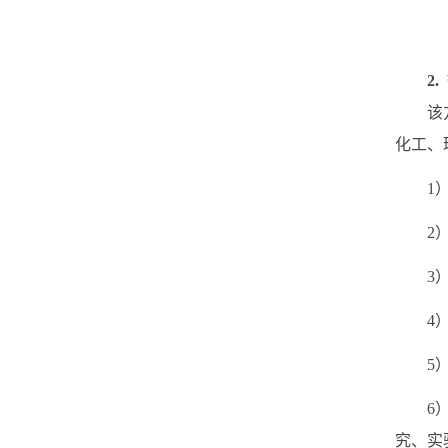
2.
该
化工、
1
2
3
4
5
6
究、实