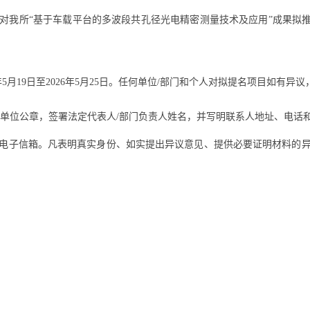
现对我所“基于车载平台的多波段共孔径光电精密测量技术及应用”成果拟推荐
年5月19日至2026年5月25日。任何单位/部门和个人对拟提名项目如有
盖单位公章，签署法定代表人/部门负责人姓名，并写明联系人地址、电话
电子信箱。凡表明真实身份、如实提出异议意见、提供必要证明材料的