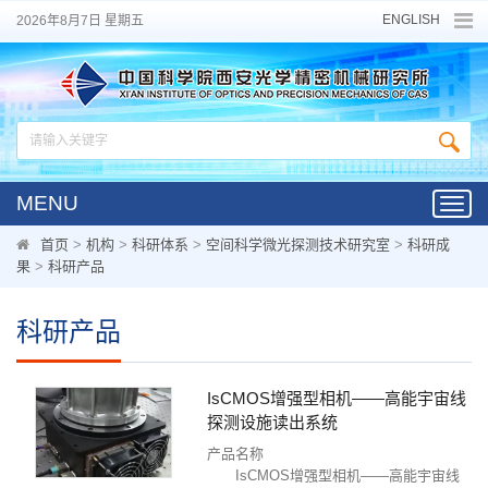
ENGLISH
2026年8月7日 星期五
MENU
Toggl
navig
首页
>
机构
>
科研体系
>
空间科学微光探测技术研究室
>
科研成
果
>
科研产品
科研产品
IsCMOS增强型相机——高能宇宙线
探测设施读出系统
产品名称
IsCMOS增强型相机——高能宇宙线