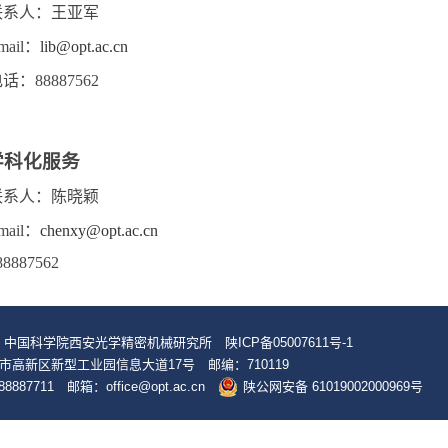
联系人：王亚军
mail
：
lib@opt.ac.cn
电话：
88887562
学科化服务
联系人：陈晓颖
mail
：
chenxy@opt.ac.cn
88887562
© 中国科学院西安光学精密机械研究所
陕ICP备05007611号-1
市高新区新型工业园信息大道17号 邮编：710119
8887711 邮箱：office@opt.ac.cn
陕公网安备 61019002000969号