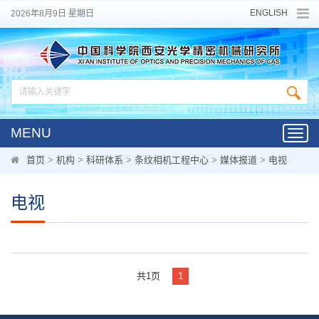
ENGLISH
2026年8月9日 星期日
MENU
Toggl
navig
首页
>
机构
>
科研体系
>
条纹相机工程中心
>
媒体报道
>
电视
电视
共1页
1