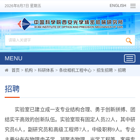
ENGLISH
2026年8月7日 星期五
MENU
Toggl
navig
首页
>
机构
>
科研体系
>
条纹相机工程中心
>
招生招聘
>
招聘
招聘
实验室已建立成一支专业结构合理、勇于创新拼搏、团
结实干高效的创新队伍。实验室现有固定人员22人，其中研
究员6人，副研究员和高级工程师7人，中级职称9人。专业
主要分布在物理电子学、凝聚态物理、光学工程等。客座专